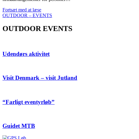
Kreative
Fortsæt med at læse
firmaarrangementer
OUTDOOR – EVENTS
–
indoor
OUTDOOR EVENTS
og
outdoor
Udendørs aktivitet
Visit Denmark – visit Jutland
“Farligt eventyrløb”
Guidet MTB