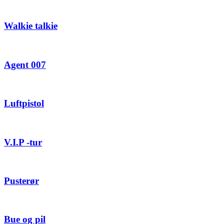
Walkie talkie
Agent 007
Luftpistol
V.I.P -tur
Pusterør
Bue og pil