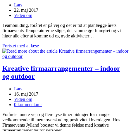
Post
Lars
author:
Post
22. maj 2017
published:
Post
Viden om
category:
Teambuilding, foråret er på vej og det er tid at planlægge årets
firmaevents Temperaturerne stiger, det samme gør humøret og vi
higer alle efter at komme ud og nyde aktiviteter…
Inspiration
Fortsæt med at læse
til
dit
sommerevent
Kreative firmaarrangementer – indoor
og outdoor
Post
Lars
author:
Post
16. maj 2017
published:
Post
Viden om
category:
Post
0 kommentarer
comments:
Forårets lunere vejr og flere lyse timer bidrager for manges
vedkommende til mere overskud og positivitet i hverdagen. Hos
Firmaevents Jylland booster vi denne følelse med kreative
firmaarrangementer for personer…