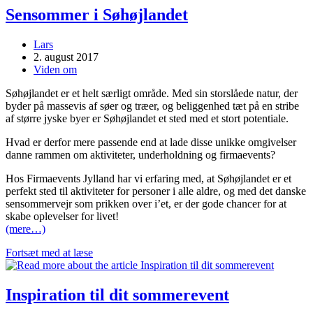
Sensommer i Søhøjlandet
Post
Lars
author:
Post
2. august 2017
published:
Post
Viden om
category:
Søhøjlandet er et helt særligt område. Med sin storslåede natur, der
byder på massevis af søer og træer, og beliggenhed tæt på en stribe
af større jyske byer er Søhøjlandet et sted med et stort potentiale.
Hvad er derfor mere passende end at lade disse unikke omgivelser
danne rammen om aktiviteter, underholdning og firmaevents?
Hos Firmaevents Jylland har vi erfaring med, at Søhøjlandet er et
perfekt sted til aktiviteter for personer i alle aldre, og med det danske
sensommervejr som prikken over i’et, er der gode chancer for at
skabe oplevelser for livet!
(mere…)
Sensommer
Fortsæt med at læse
i
Søhøjlandet
Inspiration til dit sommerevent