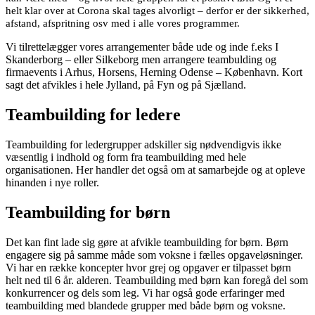
helt klar over at Corona skal tages alvorligt – derfor er der sikkerhed,
afstand, afspritning osv med i alle vores programmer.
Vi tilrettelægger vores arrangementer både ude og inde f.eks I
Skanderborg – eller Silkeborg men arrangere teambulding og
firmaevents i Arhus, Horsens, Herning Odense – København. Kort
sagt det afvikles i hele Jylland, på Fyn og på Sjælland.
Teambuilding for ledere
Teambuilding for ledergrupper adskiller sig nødvendigvis ikke
væsentlig i indhold og form fra teambuilding med hele
organisationen. Her handler det også om at samarbejde og at opleve
hinanden i nye roller.
Teambuilding for børn
Det kan fint lade sig gøre at afvikle teambuilding for børn. Børn
engagere sig på samme måde som voksne i fælles opgaveløsninger.
Vi har en række koncepter hvor grej og opgaver er tilpasset børn
helt ned til 6 år. alderen. Teambuilding med børn kan foregå del som
konkurrencer og dels som leg. Vi har også gode erfaringer med
teambuilding med blandede grupper med både børn og voksne.