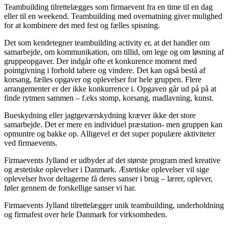
Teambuilding tilrettelægges som firmaevent fra en time til en dag
eller til en weekend. Teambuilding med overnatning giver mulighed
for at kombinere det med fest og fælles spisning.
Det som kendetegner teambuilding activity er, at det handler om
samarbejde, om kommunikation, om tillid, om lege og om løsning af
gruppeopgaver. Der indgår ofte et konkurence moment med
pointgivning i forhold tabere og vindere. Det kan også bestå af
korsang, fælles opgaver og oplevelser for hele gruppen. Flere
arrangementer er der ikke konkurrence i. Opgaven går ud på på at
finde rytmen sammen – f.eks stomp, korsang, madlavning, kunst.
Bueskydning eller jagtgeværskydning kræver ikke det store
samarbejde. Det er mere en individuel præstation- men gruppen kan
opmuntre og bakke op. Alligevel er det super populære aktiviteter
ved firmaevents.
Firmaevents Jylland er udbyder af det største program med kreative
og æstetiske oplevelser i Danmark. Æstetiske oplevelser vil sige
oplevelser hvor deltagerne få deres sanser i brug – lærer, oplever,
føler gennem de forskellige sanser vi har.
Firmaevents Jylland tilrettelægger unik teambuilding, underholdning
og firmafest over hele Danmark for virksomheden.