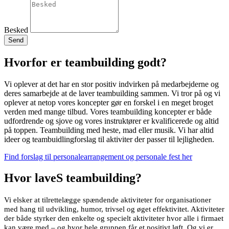
Besked
Send
Hvorfor er teambuilding godt?
Vi oplever at det har en stor positiv indvirken på medarbejderne og
deres samarbejde at de laver teambuilding sammen. Vi tror på og vi
oplever at netop vores koncepter gør en forskel i en meget broget
verden med mange tilbud. Vores teambuilding koncepter er både
udfordrende og sjove og vores instruktører er kvalificerede og altid
på toppen. Teambuilding med heste, mad eller musik. Vi har altid
ideer og teambuidlingforslag til aktiviter der passer til lejligheden.
Find forslag til personalearrangement og personale fest her
Hvor laveS teambuilding?
Vi elsker at tilrettelægge spændende aktiviteter for organisationer
med hang til udvikling, humor, trivsel og øget effektivitet. Aktiviteter
der både styrker den enkelte og specielt aktiviteter hvor alle i firmaet
kan være med – og hvor hele gruppen får et positivt løft. Og vi er