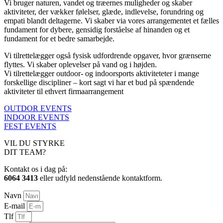
Vi bruger naturen, vandet og træernes muligheder og skaber
aktiviteter, der vækker følelser, glæde, indlevelse, forundring og
empati blandt deltagerne. Vi skaber via vores arrangementet et fælles
fundament for dybere, gensidig forståelse af hinanden og et
fundament for et bedre samarbejde.
Vi tilrettelægger også fysisk udfordrende opgaver, hvor grænserne
flyttes. Vi skaber oplevelser på vand og i højden.
Vi tilrettelægger outdoor- og indoorsports aktiviteteter i mange
forskellige discipliner – kort sagt vi har et bud på spændende
aktiviteter til ethvert firmaarrangement
OUTDOR EVENTS
INDOOR EVENTS
FEST EVENTS
VIL DU STYRKE
DIT TEAM?
Kontakt os i dag på:
6064 3413
eller udfyld nedenstående kontaktform.
Navn
E-mail
Tlf