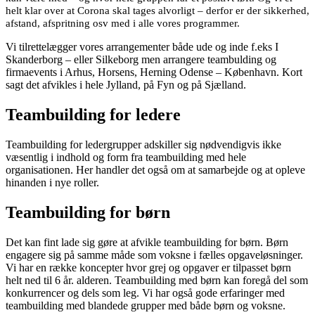
helt klar over at Corona skal tages alvorligt – derfor er der sikkerhed,
afstand, afspritning osv med i alle vores programmer.
Vi tilrettelægger vores arrangementer både ude og inde f.eks I
Skanderborg – eller Silkeborg men arrangere teambulding og
firmaevents i Arhus, Horsens, Herning Odense – København. Kort
sagt det afvikles i hele Jylland, på Fyn og på Sjælland.
Teambuilding for ledere
Teambuilding for ledergrupper adskiller sig nødvendigvis ikke
væsentlig i indhold og form fra teambuilding med hele
organisationen. Her handler det også om at samarbejde og at opleve
hinanden i nye roller.
Teambuilding for børn
Det kan fint lade sig gøre at afvikle teambuilding for børn. Børn
engagere sig på samme måde som voksne i fælles opgaveløsninger.
Vi har en række koncepter hvor grej og opgaver er tilpasset børn
helt ned til 6 år. alderen. Teambuilding med børn kan foregå del som
konkurrencer og dels som leg. Vi har også gode erfaringer med
teambuilding med blandede grupper med både børn og voksne.