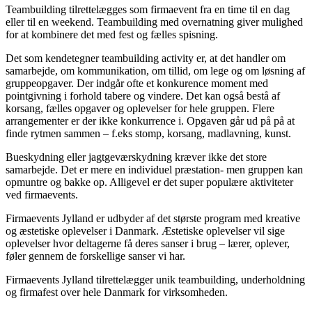
Teambuilding tilrettelægges som firmaevent fra en time til en dag
eller til en weekend. Teambuilding med overnatning giver mulighed
for at kombinere det med fest og fælles spisning.
Det som kendetegner teambuilding activity er, at det handler om
samarbejde, om kommunikation, om tillid, om lege og om løsning af
gruppeopgaver. Der indgår ofte et konkurence moment med
pointgivning i forhold tabere og vindere. Det kan også bestå af
korsang, fælles opgaver og oplevelser for hele gruppen. Flere
arrangementer er der ikke konkurrence i. Opgaven går ud på på at
finde rytmen sammen – f.eks stomp, korsang, madlavning, kunst.
Bueskydning eller jagtgeværskydning kræver ikke det store
samarbejde. Det er mere en individuel præstation- men gruppen kan
opmuntre og bakke op. Alligevel er det super populære aktiviteter
ved firmaevents.
Firmaevents Jylland er udbyder af det største program med kreative
og æstetiske oplevelser i Danmark. Æstetiske oplevelser vil sige
oplevelser hvor deltagerne få deres sanser i brug – lærer, oplever,
føler gennem de forskellige sanser vi har.
Firmaevents Jylland tilrettelægger unik teambuilding, underholdning
og firmafest over hele Danmark for virksomheden.