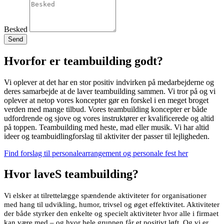
Besked
Send
Hvorfor er teambuilding godt?
Vi oplever at det har en stor positiv indvirken på medarbejderne og
deres samarbejde at de laver teambuilding sammen. Vi tror på og vi
oplever at netop vores koncepter gør en forskel i en meget broget
verden med mange tilbud. Vores teambuilding koncepter er både
udfordrende og sjove og vores instruktører er kvalificerede og altid
på toppen. Teambuilding med heste, mad eller musik. Vi har altid
ideer og teambuidlingforslag til aktiviter der passer til lejligheden.
Find forslag til personalearrangement og personale fest her
Hvor laveS teambuilding?
Vi elsker at tilrettelægge spændende aktiviteter for organisationer
med hang til udvikling, humor, trivsel og øget effektivitet. Aktiviteter
der både styrker den enkelte og specielt aktiviteter hvor alle i firmaet
kan være med – og hvor hele gruppen får et positivt løft. Og vi er