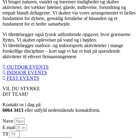
Vi bruger naturen, vandet og træernes muligheder og skaber
aktiviteter, der vækker følelser, glæde, indlevelse, forundring og
empati blandt deltagerne. Vi skaber via vores arrangementet et fælles
fundament for dybere, gensidig forståelse af hinanden og et
fundament for et bedre samarbejde.
Vi tilrettelægger også fysisk udfordrende opgaver, hvor grænserne
flyttes. Vi skaber oplevelser på vand og i højden.
Vi tilrettelægger outdoor- og indoorsports aktiviteteter i mange
forskellige discipliner – kort sagt vi har et bud på spændende
aktiviteter til ethvert firmaarrangement
OUTDOR EVENTS
INDOOR EVENTS
FEST EVENTS
VIL DU STYRKE
DIT TEAM?
Kontakt os i dag på:
6064 3413
eller udfyld nedenstående kontaktform.
Navn
E-mail
Tlf