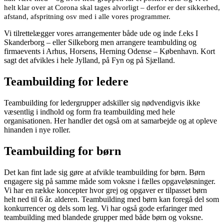
helt klar over at Corona skal tages alvorligt – derfor er der sikkerhed,
afstand, afspritning osv med i alle vores programmer.
Vi tilrettelægger vores arrangementer både ude og inde f.eks I
Skanderborg – eller Silkeborg men arrangere teambulding og
firmaevents i Arhus, Horsens, Herning Odense – København. Kort
sagt det afvikles i hele Jylland, på Fyn og på Sjælland.
Teambuilding for ledere
Teambuilding for ledergrupper adskiller sig nødvendigvis ikke
væsentlig i indhold og form fra teambuilding med hele
organisationen. Her handler det også om at samarbejde og at opleve
hinanden i nye roller.
Teambuilding for børn
Det kan fint lade sig gøre at afvikle teambuilding for børn. Børn
engagere sig på samme måde som voksne i fælles opgaveløsninger.
Vi har en række koncepter hvor grej og opgaver er tilpasset børn
helt ned til 6 år. alderen. Teambuilding med børn kan foregå del som
konkurrencer og dels som leg. Vi har også gode erfaringer med
teambuilding med blandede grupper med både børn og voksne.