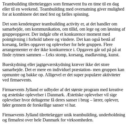
Teambuilding tilrettelægges som firmaevent fra en time til en dag
eller til en weekend. Teambuilding med overnatning giver mulighed
for at kombinere det med fest og fælles spisning.
Det som kendetegner teambuilding activity er, at det handler om
samarbejde, om kommunikation, om tillid, om lege og om løsning af
gruppeopgaver. Der indgår ofte et konkurence moment med
pointgivning i forhold tabere og vindere. Det kan også bestå af
korsang, fælles opgaver og oplevelser for hele gruppen. Flere
arrangementer er der ikke konkurrence i. Opgaven går ud på på at
finde rytmen sammen – f.eks stomp, korsang, madlavning, kunst.
Bueskydning eller jagtgeværskydning kræver ikke det store
samarbejde. Det er mere en individuel præstation- men gruppen kan
opmuntre og bakke op. Alligevel er det super populære aktiviteter
ved firmaevents.
Firmaevents Jylland er udbyder af det største program med kreative
og æstetiske oplevelser i Danmark. Æstetiske oplevelser vil sige
oplevelser hvor deltagerne få deres sanser i brug – lærer, oplever,
føler gennem de forskellige sanser vi har.
Firmaevents Jylland tilrettelægger unik teambuilding, underholdning
og firmafest over hele Danmark for virksomheden.