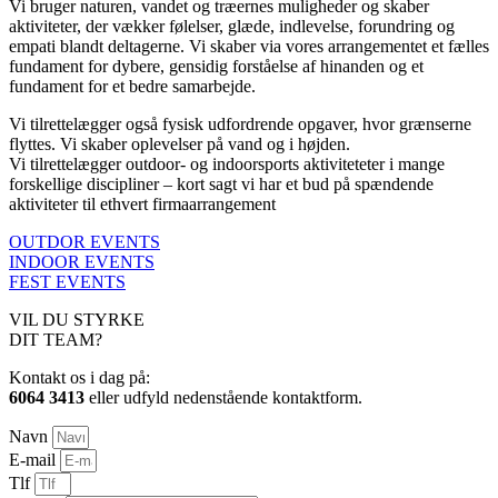
Vi bruger naturen, vandet og træernes muligheder og skaber
aktiviteter, der vækker følelser, glæde, indlevelse, forundring og
empati blandt deltagerne. Vi skaber via vores arrangementet et fælles
fundament for dybere, gensidig forståelse af hinanden og et
fundament for et bedre samarbejde.
Vi tilrettelægger også fysisk udfordrende opgaver, hvor grænserne
flyttes. Vi skaber oplevelser på vand og i højden.
Vi tilrettelægger outdoor- og indoorsports aktiviteteter i mange
forskellige discipliner – kort sagt vi har et bud på spændende
aktiviteter til ethvert firmaarrangement
OUTDOR EVENTS
INDOOR EVENTS
FEST EVENTS
VIL DU STYRKE
DIT TEAM?
Kontakt os i dag på:
6064 3413
eller udfyld nedenstående kontaktform.
Navn
E-mail
Tlf