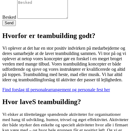
Besked
Send
Hvorfor er teambuilding godt?
Vi oplever at det har en stor positiv indvirken på medarbejderne og
deres samarbejde at de laver teambuilding sammen. Vi tror på og vi
oplever at netop vores koncepter gør en forskel i en meget broget
verden med mange tilbud. Vores teambuilding koncepter er både
udfordrende og sjove og vores instruktører er kvalificerede og altid
på toppen. Teambuilding med heste, mad eller musik. Vi har altid
ideer og teambuidlingforslag til aktiviter der passer til lejligheden.
Find forslag til personalearrangement og personale fest her
Hvor laveS teambuilding?
Vi elsker at tilrettelægge spændende aktiviteter for organisationer
med hang til udvikling, humor, trivsel og øget effektivitet. Aktiviteter
der både styrker den enkelte og specielt aktiviteter hvor alle i firmaet
kan være med – og hvor hele gruppen får et positivt løft. Og vi er