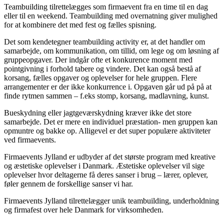
Teambuilding tilrettelægges som firmaevent fra en time til en dag
eller til en weekend. Teambuilding med overnatning giver mulighed
for at kombinere det med fest og fælles spisning.
Det som kendetegner teambuilding activity er, at det handler om
samarbejde, om kommunikation, om tillid, om lege og om løsning af
gruppeopgaver. Der indgår ofte et konkurence moment med
pointgivning i forhold tabere og vindere. Det kan også bestå af
korsang, fælles opgaver og oplevelser for hele gruppen. Flere
arrangementer er der ikke konkurrence i. Opgaven går ud på på at
finde rytmen sammen – f.eks stomp, korsang, madlavning, kunst.
Bueskydning eller jagtgeværskydning kræver ikke det store
samarbejde. Det er mere en individuel præstation- men gruppen kan
opmuntre og bakke op. Alligevel er det super populære aktiviteter
ved firmaevents.
Firmaevents Jylland er udbyder af det største program med kreative
og æstetiske oplevelser i Danmark. Æstetiske oplevelser vil sige
oplevelser hvor deltagerne få deres sanser i brug – lærer, oplever,
føler gennem de forskellige sanser vi har.
Firmaevents Jylland tilrettelægger unik teambuilding, underholdning
og firmafest over hele Danmark for virksomheden.