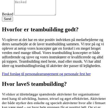
Besked
Send
Hvorfor er teambuilding godt?
Vi oplever at det har en stor positiv indvirken på medarbejderne og
deres samarbejde at de laver teambuilding sammen. Vi tror på og vi
oplever at netop vores koncepter gør en forskel i en meget broget
verden med mange tilbud. Vores teambuilding koncepter er både
udfordrende og sjove og vores instruktører er kvalificerede og altid
på toppen. Teambuilding med heste, mad eller musik. Vi har altid
ideer og teambuidlingforslag til aktiviter der passer til lejligheden.
Find forslag til personalearrangement og personale fest her
Hvor laveS teambuilding?
Vi elsker at tilrettelægge spændende aktiviteter for organisationer
med hang til udvikling, humor, trivsel og øget effektivitet. Aktiviteter
der både styrker den enkelte og specielt aktiviteter hvor alle i firmaet
kan være med – og hvor hele gruppen får et positivt løft. Og vi er