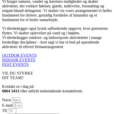
Vi bruger naturen, vandet og træernes muligheder og skaber
aktiviteter, der vækker følelser, glæde, indlevelse, forundring og
empati blandt deltagerne. Vi skaber via vores arrangementet et fælles
fundament for dybere, gensidig forståelse af hinanden og et
fundament for et bedre samarbejde.
Vi tilrettelægger også fysisk udfordrende opgaver, hvor grænserne
flyttes. Vi skaber oplevelser på vand og i højden.
Vi tilrettelægger outdoor- og indoorsports aktiviteteter i mange
forskellige discipliner – kort sagt vi har et bud på spændende
aktiviteter til ethvert firmaarrangement
OUTDOR EVENTS
INDOOR EVENTS
FEST EVENTS
VIL DU STYRKE
DIT TEAM?
Kontakt os i dag på:
6064 3413
eller udfyld nedenstående kontaktform.
Navn
E-mail
Tlf