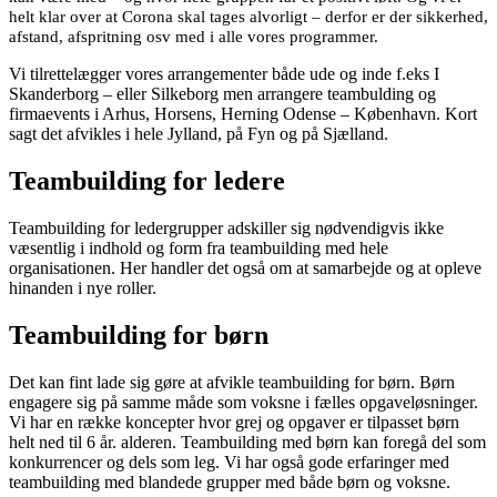
helt klar over at Corona skal tages alvorligt – derfor er der sikkerhed,
afstand, afspritning osv med i alle vores programmer.
Vi tilrettelægger vores arrangementer både ude og inde f.eks I
Skanderborg – eller Silkeborg men arrangere teambulding og
firmaevents i Arhus, Horsens, Herning Odense – København. Kort
sagt det afvikles i hele Jylland, på Fyn og på Sjælland.
Teambuilding for ledere
Teambuilding for ledergrupper adskiller sig nødvendigvis ikke
væsentlig i indhold og form fra teambuilding med hele
organisationen. Her handler det også om at samarbejde og at opleve
hinanden i nye roller.
Teambuilding for børn
Det kan fint lade sig gøre at afvikle teambuilding for børn. Børn
engagere sig på samme måde som voksne i fælles opgaveløsninger.
Vi har en række koncepter hvor grej og opgaver er tilpasset børn
helt ned til 6 år. alderen. Teambuilding med børn kan foregå del som
konkurrencer og dels som leg. Vi har også gode erfaringer med
teambuilding med blandede grupper med både børn og voksne.