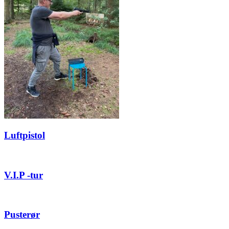
Luftpistol
V.I.P -tur
Pusterør