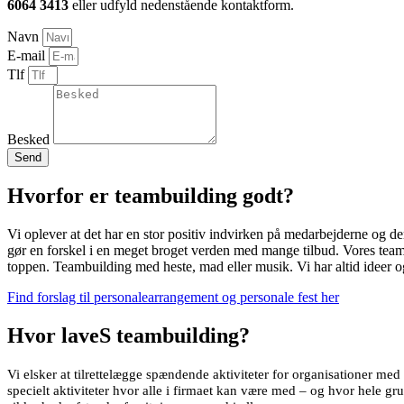
6064 3413
eller udfyld nedenstående kontaktform.
Navn
E-mail
Tlf
Besked
Send
Hvorfor er teambuilding godt?
Vi oplever at det har en stor positiv indvirken på medarbejderne og d
gør en forskel i en meget broget verden med mange tilbud. Vores teamb
toppen. Teambuilding med heste, mad eller musik. Vi har altid ideer og t
Find forslag til personalearrangement og personale fest her
Hvor laveS teambuilding?
Vi elsker at tilrettelægge spændende aktiviteter for organisationer med 
specielt aktiviteter hvor alle i firmaet kan være med – og hvor hele grup