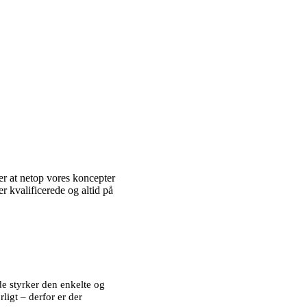
er at netop vores koncepter
r kvalificerede og altid på
åde styrker den enkelte og
rligt – derfor er der