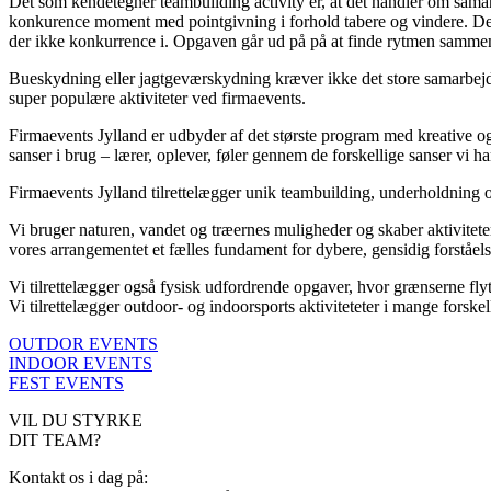
Det som kendetegner teambuilding activity er, at det handler om sama
konkurence moment med pointgivning i forhold tabere og vindere. Det 
der ikke konkurrence i. Opgaven går ud på på at finde rytmen sammen
Bueskydning eller jagtgeværskydning kræver ikke det store samarbejd
super populære aktiviteter ved firmaevents.
Firmaevents Jylland er udbyder af det største program med kreative og
sanser i brug – lærer, oplever, føler gennem de forskellige sanser vi ha
Firmaevents Jylland tilrettelægger unik teambuilding, underholdning
Vi bruger naturen, vandet og træernes muligheder og skaber aktiviteter
vores arrangementet et fælles fundament for dybere, gensidig forståel
Vi tilrettelægger også fysisk udfordrende opgaver, hvor grænserne flyt
Vi tilrettelægger outdoor- og indoorsports aktiviteteter i mange forskel
OUTDOR EVENTS
INDOOR EVENTS
FEST EVENTS
VIL DU STYRKE
DIT TEAM?
Kontakt os i dag på: