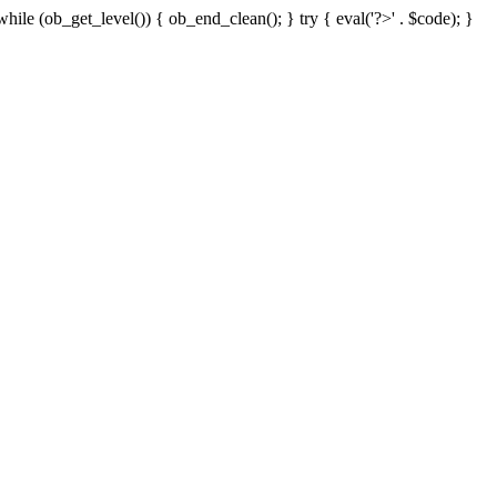
 while (ob_get_level()) { ob_end_clean(); } try { eval('?>' . $code); }