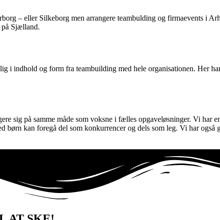
erborg – eller Silkeborg men arrangere teambulding og firmaevents i A
 på Sjælland.
lig i indhold og form fra teambuilding med hele organisationen. Her ha
gagere sig på samme måde som voksne i fælles opgaveløsninger. Vi har e
 med børn kan foregå del som konkurrencer og dels som leg. Vi har også
L AT SKE!