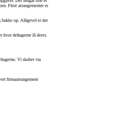
pgaver. Der indgår ofte et
pen. Flere arrangementer er
bakke op. Alligevel er det
r hvor deltagerne få deres
eltagerne. Vi skaber via
thvert firmaarrangement