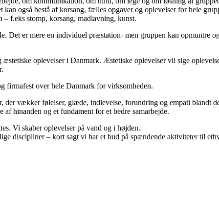
rbejde, om kommunikation, om tillid, om lege og om løsning af gruppeo
kan også bestå af korsang, fælles opgaver og oplevelser for hele grup
 – f.eks stomp, korsang, madlavning, kunst.
e. Det er mere en individuel præstation- men gruppen kan opmuntre og 
 æstetiske oplevelser i Danmark. Æstetiske oplevelser vil sige oplevelse
r.
 og firmafest over hele Danmark for virksomheden.
, der vækker følelser, glæde, indlevelse, forundring og empati blandt d
se af hinanden og et fundament for et bedre samarbejde.
tes. Vi skaber oplevelser på vand og i højden.
lige discipliner – kort sagt vi har et bud på spændende aktiviteter til e