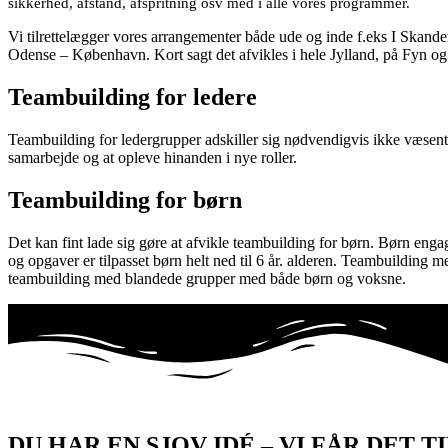
sikkerhed, afstand, afspritning osv med i alle vores programmer.
Vi tilrettelægger vores arrangementer både ude og inde f.eks I Skand
Odense – København. Kort sagt det afvikles i hele Jylland, på Fyn og
Teambuilding for ledere
Teambuilding for ledergrupper adskiller sig nødvendigvis ikke væsent
samarbejde og at opleve hinanden i nye roller.
Teambuilding for børn
Det kan fint lade sig gøre at afvikle teambuilding for børn. Børn en
og opgaver er tilpasset børn helt ned til 6 år. alderen. Teambuilding
teambuilding med blandede grupper med både børn og voksne.
DU HAR EN SJOV IDÉ – VI FÅR DET TI