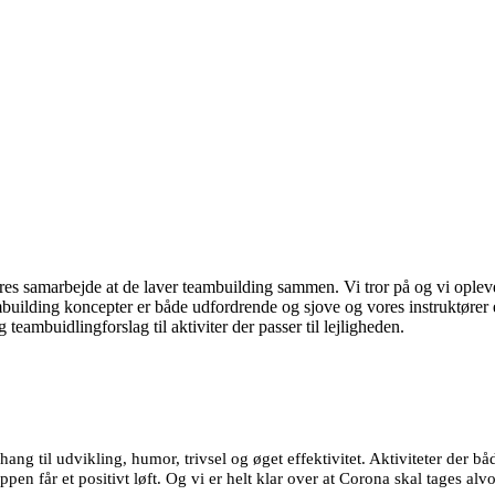
eres samarbejde at de laver teambuilding sammen. Vi tror på og vi oplev
uilding koncepter er både udfordrende og sjove og vores instruktører e
eambuidlingforslag til aktiviter der passer til lejligheden.
hang til udvikling, humor, trivsel og øget effektivitet. Aktiviteter der b
pen får et positivt løft. Og vi er helt klar over at Corona skal tages alvo